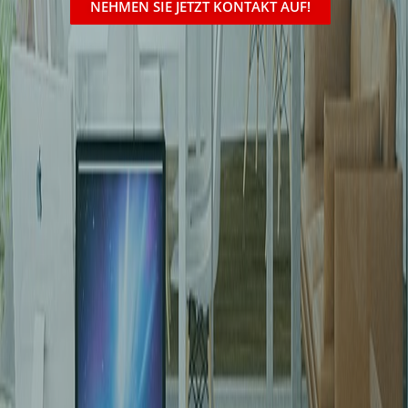
NEHMEN SIE JETZT KONTAKT AUF!